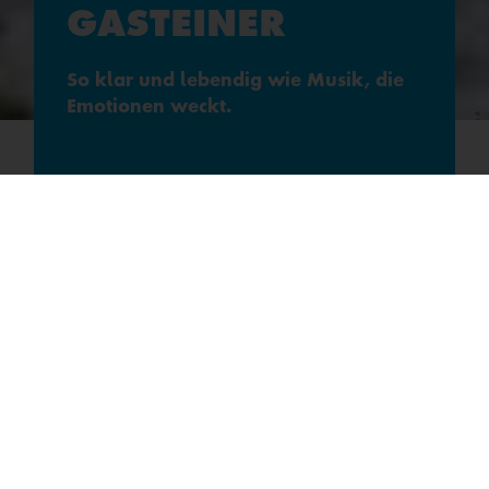
GASTEINER
So klar und lebendig wie Musik, die
Emotionen weckt.
AUS DEM HERZEN DER
ÖSTERREICHISCHEN
ALPEN
Aus der Tiefe der unberührten Bergwelt der Hohen