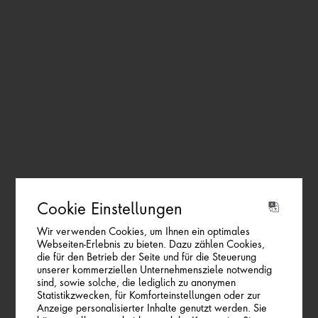
NATÜRLICH UND REIN.
Cookie Einstellungen
DER URSPRUNG
Wir verwenden Cookies, um Ihnen ein optimales
Webseiten-Erlebnis zu bieten. Dazu zählen Cookies,
UNSERES WASSERS.
die für den Betrieb der Seite und für die Steuerung
Unsere wichtigsten Zutaten: Unberührte
unserer kommerziellen Unternehmensziele notwendig
Schlechtes Wetter?
sind, sowie solche, die lediglich zu anonymen
Bergwelt und viel Zeit.
Wir nennen es eher den Beginn einer
Statistikzwecken, für Komforteinstellungen oder zur
Millionen Jahre Erfahrung in der Filterung
Anzeige personalisierter Inhalte genutzt werden. Sie
wunderbaren Reise.
Mitten im Naturschutzgebiet der Hohen Tauern, dem