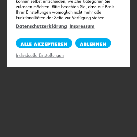
Ein langer Prozess, der ein kostbares Produkt
können selbst entscheiden, welche Kategorien Sie
und Mineralisierung
größten europäischen Alpennationalpark, entspringt
zulassen möchten. Bitte beachten Sie, dass auf Basis
entstehen lässt.
Ihrer Einstellungen womöglich nicht mehr alle
Gasteiner Mineralwasser. Dank dieser geschützten
Funktionalitäten der Seite zur Verfügung stehen.
Herkunft bleibt die Reinheit unseres Wassers unberührt
Datenschutzerklärung
Impressum
und in jeder Flasche bringt es die Kraft der Natur in
ihren klarsten Momenten hervor.
ALLE AKZEPTIEREN
ABLEHNEN
Individuelle Einstellungen