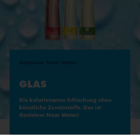
Gasteiner Near Water
GLAS
Die kalorienarme Erfrischung ohne
künstliche Zusatzstoffe. Das ist
Gasteiner Near Water!